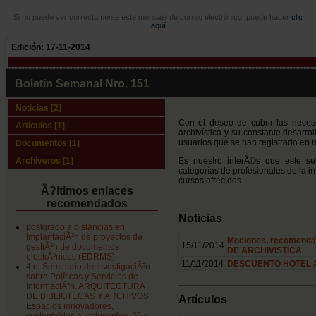
Si no puede ver correctamente este mensaje de correo electrónico, puede hacer
clic
aquí
Edición: 17-11-2014
Boletin Semanal Nro. 151
Noticias [2]
Con el deseo de cubrir las neces
Artículos [1]
archivística y su constante desarr
usuarios que se han registrado en n
Documentos [1]
Archiveros [1]
Es nuestro interÃ©s que este ser
categorías de profesionales de la in
cursos ofrecidos.
Ã?ltimos enlaces
recomendados
Noticias
postgrado a distancias en
ImplantaciÃ³n de proyectos de
Mociones, recomenda
15/11/2014
gestiÃ³n de documentos
DE ARCHIVISTICA
electrÃ³nicos (EDRMS)
11/11/2014
DESCUENTO HOTEL A
4to. Seminario de InvestigaciÃ³n
sobre Políticas y Servicios de
InformaciÃ³n. ARQUITECTURA
DE BIBLIOTECAS Y ARCHIVOS.
Artículos
Espacios innovadores,