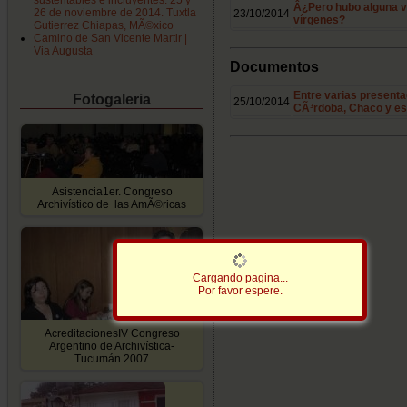
sustentables e incluyentes. 25 y
Â¿Pero hubo alguna v
26 de noviembre de 2014. Tuxtla
23/10/2014
vírgenes?
Gutierrez Chiapas, MÃ©xico
Camino de San Vicente Martir |
Via Augusta
Documentos
Entre varias presenta
Fotogaleria
25/10/2014
CÃ³rdoba, Chaco y es
Asistencia1er. Congreso
Archivístico de las AmÃ©ricas
Cargando pagina...
Por favor espere.
AcreditacionesIV Congreso
Argentino de Archivística-
Tucumán 2007