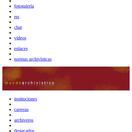
fotogalería
rss
chat
videos
enlaces
normas archivísticas
instituciones
carreras
archiveros
destacados