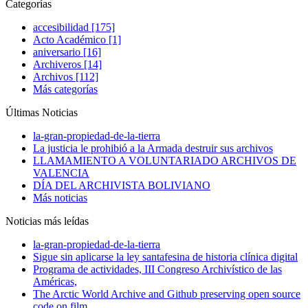
Categorías
accesibilidad [175]
Acto Académico [1]
aniversario [16]
Archiveros [14]
Archivos [112]
Más categorías
Últimas Noticias
la-gran-propiedad-de-la-tierra
La justicia le prohibió a la Armada destruir sus archivos
LLAMAMIENTO A VOLUNTARIADO ARCHIVOS DE
VALENCIA
DÍA DEL ARCHIVISTA BOLIVIANO
Más noticias
Noticias más leídas
la-gran-propiedad-de-la-tierra
Sigue sin aplicarse la ley santafesina de historia clínica digital
Programa de actividades, III Congreso Archivístico de las
Américas,
The Arctic World Archive and Github preserving open source
code on film