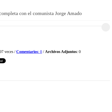
a completa con el comunista Jorge Amado
97 veces /
Comentarios
: 0
/
Archivos Adjuntos
: 0