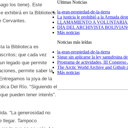
Últimas Noticias
go los tiene). Este
la-gran-propiedad-de-la-tierra
e exhibirá en la Biblioteca
La justicia le prohibió a la Armada dest
e Cervantes.
LLAMAMIENTO A VOLUNTARIA
DÍA DEL ARCHIVISTA BOLIVIA
Más noticias
Noticias más leídas
ta la Biblioteca es
la-gran-propiedad-de-la-tierra
uscritos; que cada vez
Sigue sin aplicarse la ley santafesina de 
Programa de actividades, III Congreso 
un legado que permite
The Arctic World Archive and Github p
taciones, permite saber la
Más noticias
 Entregamos la joya de la
lica Del Río. “Siguiendo el
que pueden tener interés”.
dida. “La generosidad no
e llegar. Tampoco