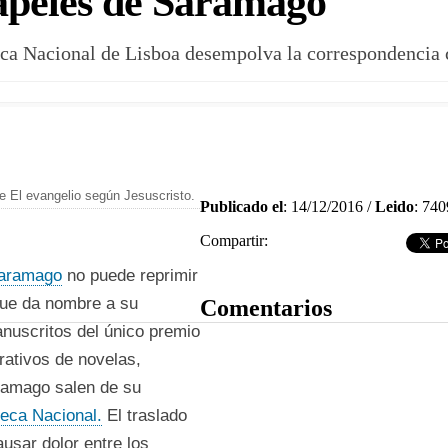
papeles de Saramago
oteca Nacional de Lisboa desempolva la correspondenci
e El evangelio según Jesuscristo.
Publicado el
: 14/12/2016 /
Leido
: 740
Compartir:
Dejar comentario
Saramago
no puede reprimir
que da nombre a su
Comentarios
nuscritos del único premio
rativos de novelas,
ramago salen de su
oteca Nacional.
El traslado
ausar dolor entre los