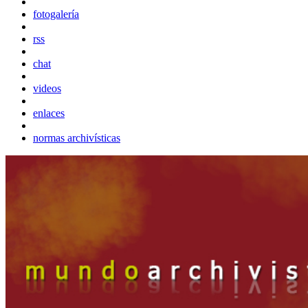
fotogalería
rss
chat
videos
enlaces
normas archivísticas