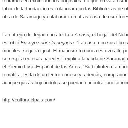
teníamos en exhibición los originales. Lo que no va a estar
labor de la fundación es colaborar con las Bibliotecas de o
obra de Saramago y colaborar con otras casa de escritore
La entrega del legado no afecta a
A casa,
el hogar del Nob
escribió
Ensayo sobre la ceguera.
“La casa, con sus libro
muebles, seguirá igual. El manuscrito nunca estuvo allí, per
se respira en esas paredes”, explica la viuda de Saramag
el Premio Luso-Español de las Artes. “Su biblioteca tampoc
temática, es la de un lector curioso y, además, comprador
aunque quizás hojeándolos se puedan encontrar anotacion
http://cultura.elpais.com/