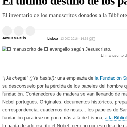
El último destino de los 
El inventario de los manuscritos donados a la Bibli
JAVIER MARTÍN
Lisboa
13 DIC 2016 - 14:38
CET
El manuscrito d
“¡Já chega!” (¡Ya basta!);
una empleada de
la Fundación 
su desconsuelo por la pérdida de los papeles del hombre 
fundación. Contenedores de madera se van llenando de ma
Nobel portugués. Originales, documentos históricos, prepa
correspondencia, cuadernos de notas... los papeles de Sa
fundación para irse un poco más allá de Lisboa,
a la Bibli
lo había dejado escrito el Nobel, pero no por eso deja de c