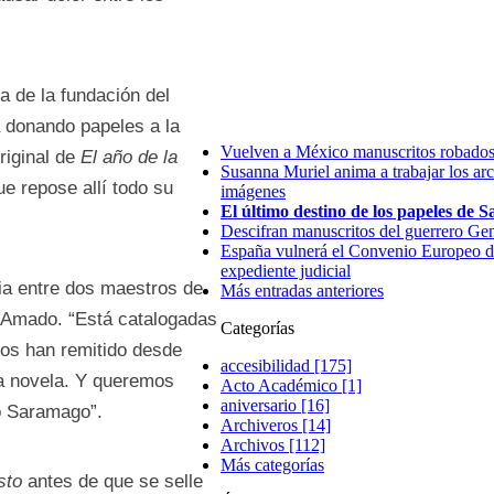
a de la fundación del
a donando papeles a la
Vuelven a México manuscritos robado
original de
El año de la
Susanna Muriel anima a trabajar los arc
e repose allí todo su
imágenes
El último destino de los papeles de 
Descifran manuscritos del guerrero Ge
España vulnerá el Convenio Europeo d
expediente judicial
ia entre dos maestros de
Más entradas anteriores
e Amado. “Está catalogadas
Categorías
nos han remitido desde
accesibilidad [175]
una novela. Y queremos
Acto Académico [1]
aniversario [16]
o Saramago”.
Archiveros [14]
Archivos [112]
Más categorías
sto
antes de que se selle