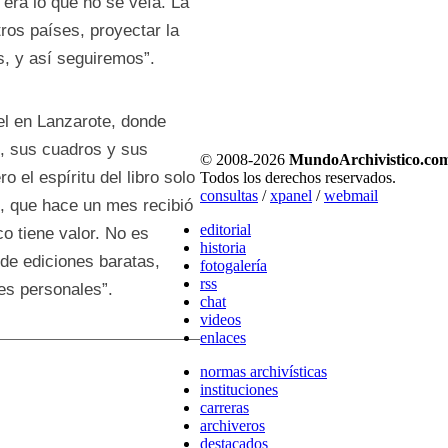
 era lo que no se veía. La
tros países, proyectar la
s, y así seguiremos”.
el en Lanzarote, donde
s, sus cuadros y sus
© 2008-
2026
MundoArchivistico.co
o el espíritu del libro solo
Todos los derechos reservados.
consultas
/
xpanel
/
webmail
o, que hace un mes recibió
editorial
o tiene valor. No es
historia
 de ediciones baratas,
fotogalería
rss
es personales”.
chat
videos
enlaces
normas archivísticas
instituciones
carreras
archiveros
destacados