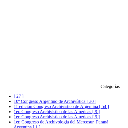
Categorías
[ 27 ]
10º Congreso Argentino de Archivística [ 30 ]
11 edición Congreso Archivistico de Argentina [ 54 ]
1er. Congreso Archivístico de las Américas [ 9 ]
1er. Congreso Archivístico de las Américas [ 9 ]
1er. Congreso de Archivología del Mercosur_Paraná
Argentina [ 1 ]