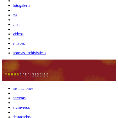
fotogalería
rss
chat
videos
enlaces
normas archivísticas
instituciones
carreras
archiveros
destacados