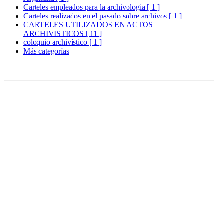
Carteles empleados para la archivologia [ 1 ]
Carteles realizados en el pasado sobre archivos [ 1 ]
CARTELES UTILIZADOS EN ACTOS
ARCHIVISTICOS [ 11 ]
coloquio archivístico [ 1 ]
Más categorías