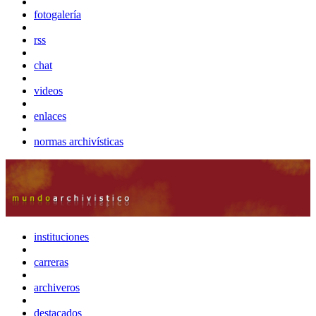
fotogalería
rss
chat
videos
enlaces
normas archivísticas
instituciones
carreras
archiveros
destacados