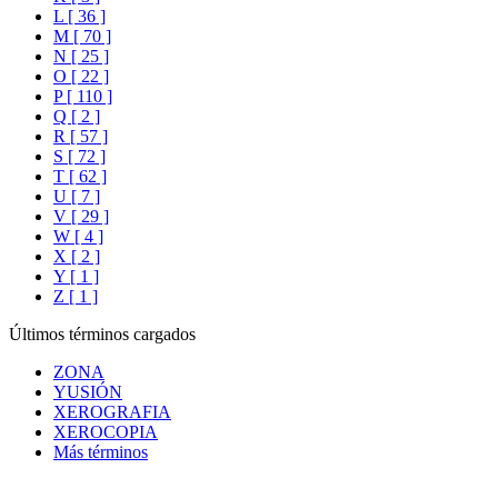
L [ 36 ]
M [ 70 ]
N [ 25 ]
O [ 22 ]
P [ 110 ]
Q [ 2 ]
R [ 57 ]
S [ 72 ]
T [ 62 ]
U [ 7 ]
V [ 29 ]
W [ 4 ]
X [ 2 ]
Y [ 1 ]
Z [ 1 ]
Últimos términos cargados
ZONA
YUSIÓN
XEROGRAFIA
XEROCOPIA
Más términos