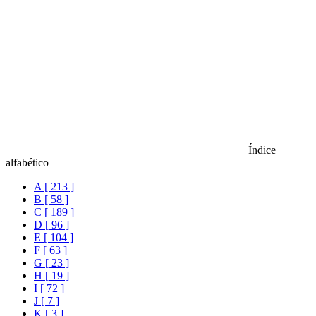
Índice
alfabético
A [ 213 ]
B [ 58 ]
C [ 189 ]
D [ 96 ]
E [ 104 ]
F [ 63 ]
G [ 23 ]
H [ 19 ]
I [ 72 ]
J [ 7 ]
K [ 3 ]