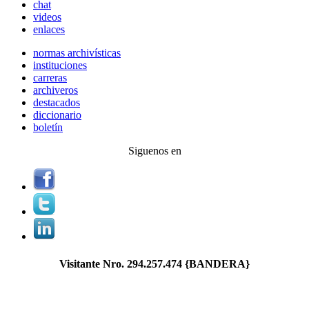
chat
videos
enlaces
normas archivísticas
instituciones
carreras
archiveros
destacados
diccionario
boletín
Siguenos en
Visitante Nro.
294.257.474
{BANDERA}