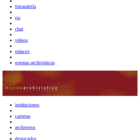
fotogalería
rss
chat
videos
enlaces
normas archivísticas
instituciones
carreras
archiveros
destacados