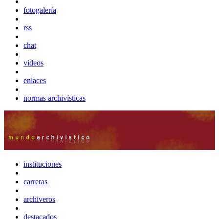
fotogalería
rss
chat
videos
enlaces
normas archivísticas
instituciones
carreras
archiveros
destacados