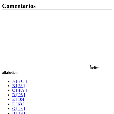
Comentarios
Índice
alfabético
A [ 213 ]
B [ 58 ]
C [ 189 ]
D [ 96 ]
E [ 104 ]
F [ 63 ]
G [ 23 ]
H [ 19 ]