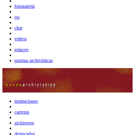
fotogalería
rss
chat
videos
enlaces
normas archivísticas
instituciones
carreras
archiveros
destacados