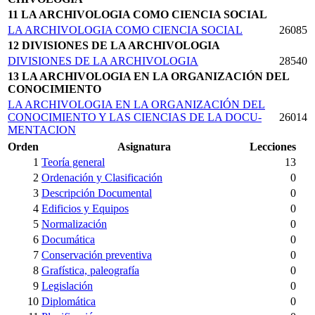
11 LA ARCHIVOLOGIA COMO CIENCIA SOCIAL
LA ARCHIVOLOGIA COMO CIENCIA SOCIAL
26085
12 DIVISIONES DE LA ARCHIVOLOGIA
DIVISIONES DE LA ARCHIVOLOGIA
28540
13 LA ARCHIVOLOGIA EN LA ORGANIZACIÓN DEL
CONOCIMIENTO
LA ARCHIVOLOGIA EN LA ORGANIZACIÓN DEL
CONOCIMIENTO Y LAS CIENCIAS DE LA DOCU­
26014
MENTACION
Orden
Asignatura
Lecciones
1
Teoría general
13
2
Ordenación y Clasificación
0
3
Descripción Documental
0
4
Edificios y Equipos
0
5
Normalización
0
6
Documática
0
7
Conservación preventiva
0
8
Grafística, paleografía
0
9
Legislación
0
10
Diplomática
0