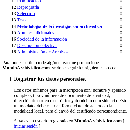
11
Planificación
0
12
Reprografía
0
13
Selección
0
13
Tesis
0
14
Metodología de la investigación archivística
0
15
Apuntes adicionales
0
16
Sociedad de la información
0
17
Descripción colectiva
0
18
Administración de Archivos
0
Para poder participar de algún curso que promocione
MundoArchivistico.com
, se debe seguir los siguientes pasos:
Registrar tus datos personales.
Los datos mínimos para la inscripción son: nombre y apellido
completo, tipo y número de documento de identidad,
dirección de correo electrónico y domicilio de residencia. Este
último dato, debe estar en forma clara, de acuerdo a la
modalidad local, para el envió del certificado correspondiente.
Si ya es un usuario registrado en
MundoArchivistico.com
[
iniciar sesión
]