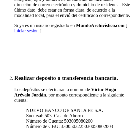
dirección de correo electrónico y domicilio de residencia. Este
último dato, debe estar en forma clara, de acuerdo a la
modalidad local, para el envió del certificado correspondiente.
Si ya es un usuario registrado en
MundoArchivistico.com
[
iniciar sesión
]
Inscribirse a "Paleografía Latino Hispanoamericana
(SUSPENDIDO TEMPORALMENTE)"
Realizar depósito o transferencia bancaria.
Los depósitos se efectuaran a nombre de
Víctor Hugo
Arévalo Jordán
, por monto correspondiente a la siguiente
cuenta:
NUEVO BANCO DE SANTA FE S.A.
Sucursal: 503. Caja de Ahorro.
Número de Cuenta: 503005080200
Número de CBU: 3300503225030050802003