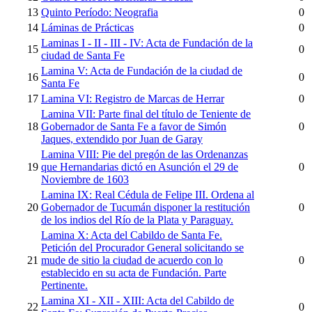
13
Quinto Período: Neografia
0
14
Láminas de Prácticas
0
Laminas I - II - III - IV: Acta de Fundación de la
15
0
ciudad de Santa Fe
Lamina V: Acta de Fundación de la ciudad de
16
0
Santa Fe
17
Lamina VI: Registro de Marcas de Herrar
0
Lamina VII: Parte final del título de Teniente de
18
Gobernador de Santa Fe a favor de Simón
0
Jaques, extendido por Juan de Garay
Lamina VIII: Pie del pregón de las Ordenanzas
19
que Hernandarias dictó en Asunción el 29 de
0
Noviembre de 1603
Lamina IX: Real Cédula de Felipe III. Ordena al
20
Gobernador de Tucumán disponer la restitución
0
de los indios del Río de la Plata y Paraguay.
Lamina X: Acta del Cabildo de Santa Fe.
Petición del Procurador General solicitando se
21
mude de sitio la ciudad de acuerdo con lo
0
establecido en su acta de Fundación. Parte
Pertinente.
Lamina XI - XII - XIII: Acta del Cabildo de
22
0