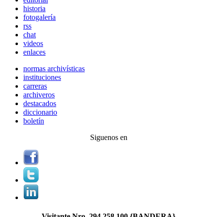
historia
fotogalería
rss
chat
videos
enlaces
normas archivísticas
instituciones
carreras
archiveros
destacados
diccionario
boletín
Siguenos en
Visitante Nro.
294.258.100
{BANDERA}