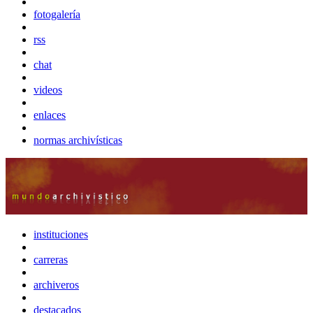
fotogalería
rss
chat
videos
enlaces
normas archivísticas
instituciones
carreras
archiveros
destacados