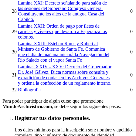
Lamina XXI: Decreto señalando para salón de
las sesiones del Soberano Congreso General
28
0
Constituyente los altos de la antigua Casa del
Cabildo.
Lamina XXII: Orden de pago por fletes de
29
carretas y víveres que llevaron a Esperanza los
0
colonos.
Lamina XXIII: Esteban Rams y Rubert al
Ministro de Gobierno de Santa Fe. Comunica
30
0
que el día de mañana iniciará la Navegación del
Rio Salado con el vapor Santa Fe
Laminas XXIV - XXV: Decreto del Gobernador
Dr. José Gálvez. Dicta normas sobre consulta y
31
0
extradición de copias en los Archivos Generales
y ordena la confección de un reglamento interno.
32
Bibliografía
0
Para poder participar de algún curso que promocione
MundoArchivistico.com
, se debe seguir los siguientes pasos:
Registrar tus datos personales.
Los datos mínimos para la inscripción son: nombre y apellido
completo, tipo y número de documento de identidad,