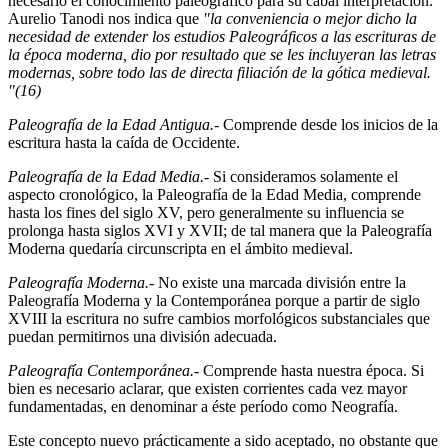
necesario el conocimiento paleográfico para su cabal interpretación.
Aurelio Tanodi nos indica que
"la conveniencia o mejor dicho la
necesidad de extender los estudios Paleográficos a las escrituras de
la época moderna, dio por resultado que se les incluyeran las letras
modernas, sobre todo las de directa filiación de la gótica medieval.
"(16)
Paleografía de la Edad Antigua.-
Comprende desde los inicios de la
escritura hasta la caída de Occidente.
Paleografía de la Edad Media.-
Si consideramos solamente el
aspecto cronológico, la Paleografía de la Edad Media, comprende
hasta los fines del siglo XV, pero generalmente su influencia se
prolonga hasta siglos XVI y XVII; de tal manera que la Paleografía
Moderna quedaría circunscripta en el ámbito medieval.
Paleografía Moderna.-
No existe una marcada división entre la
Paleografía Moderna y la Contemporánea porque a partir de siglo
XVIII la escritura no sufre cambios morfológicos substanciales que
puedan permitirnos una división adecuada.
Paleografía Contemporánea.-
Comprende hasta nuestra época. Si
bien es necesario aclarar, que existen corrientes cada vez mayor
fundamentadas, en denominar a éste período como Neografía.
Este concepto nuevo prácticamente a sido aceptado, no obstante que