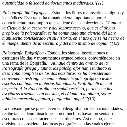
autenticidad o falsedad de documentos medievales."(11)
Paleografía bibliográfica.-
Estudia los libros manuscritos antiguos y
los códices. Esta rama ha tomado cierta importancia por el
conocimiento más amplio que se tiene de las colecciones.
"Junto a
la Ciencia de la escritura y del soporte escrito, que es el objeto
propio de la paleografía, se ha continuado una ciencia del libro
manuscrito considerado en su historia, en el uso que se ha hecho de
él independiente de la escritura y del acto mismo de copiar. "(12)
Paleografía Epigráfica.-
Estudia los signos, inscripciones o
escrituras lápidas y monumentos arqueológicos, convirtiéndose en
una rama de la Epigrafía.
" Aunque dentro del ámbito de la
Paleografía griega y latina, los paleógrafos han estudiado el
desarrollo completo de las dos escrituras, se ha considerado
conveniente restringir lo eminentemente paleográfico a textos
escritos con tinta en materias blandas. El Prof. Batelli dice al
respecto: A la Paleografía, en sentido estricto, pertenecen las
escrituras trazadas con el estilo, el cálamo o la pluma, sobre
tablillas enceradas, papiro, pergamino, papel. "(13)
La división que se presenta en la paleografía por las nacionalidades,
recibe tantas denominaciones como pueblos hayan presentado
escrituras con sus características particulares. Así mismo, en esta
división se consideran las áreas geográficas en las cuales ejerce