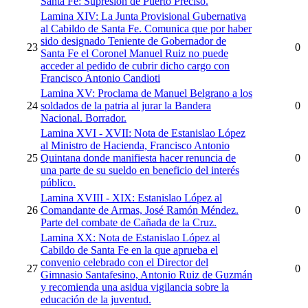
Santa Fe: Supresión de Puerto Preciso.
Lamina XIV: La Junta Provisional Gubernativa
al Cabildo de Santa Fe. Comunica que por haber
sido designado Teniente de Gobernador de
23
0
Santa Fe el Coronel Manuel Ruiz no puede
acceder al pedido de cubrir dicho cargo con
Francisco Antonio Candioti
Lamina XV: Proclama de Manuel Belgrano a los
24
soldados de la patria al jurar la Bandera
0
Nacional. Borrador.
Lamina XVI - XVII: Nota de Estanislao López
al Ministro de Hacienda, Francisco Antonio
25
Quintana donde manifiesta hacer renuncia de
0
una parte de su sueldo en beneficio del interés
público.
Lamina XVIII - XIX: Estanislao López al
26
Comandante de Armas, José Ramón Méndez.
0
Parte del combate de Cañada de la Cruz.
Lamina XX: Nota de Estanislao López al
Cabildo de Santa Fe en la que aprueba el
convenio celebrado con el Director del
27
0
Gimnasio Santafesino, Antonio Ruiz de Guzmán
y recomienda una asidua vigilancia sobre la
educación de la juventud.