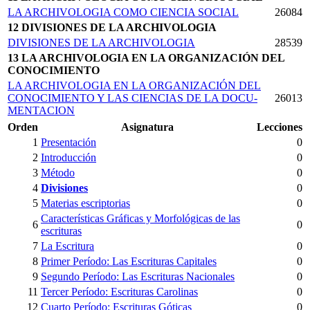
LA ARCHIVOLOGIA COMO CIENCIA SOCIAL
26084
12 DIVISIONES DE LA ARCHIVOLOGIA
DIVISIONES DE LA ARCHIVOLOGIA
28539
13 LA ARCHIVOLOGIA EN LA ORGANIZACIÓN DEL
CONOCIMIENTO
LA ARCHIVOLOGIA EN LA ORGANIZACIÓN DEL
CONOCIMIENTO Y LAS CIENCIAS DE LA DOCU­
26013
MENTACION
Orden
Asignatura
Lecciones
1
Presentación
0
2
Introducción
0
3
Método
0
4
Divisiones
0
5
Materias escriptorias
0
Características Gráficas y Morfológicas de las
6
0
escrituras
7
La Escritura
0
8
Primer Período: Las Escrituras Capitales
0
9
Segundo Período: Las Escrituras Nacionales
0
11
Tercer Período: Escrituras Carolinas
0
12
Cuarto Período: Escrituras Góticas
0